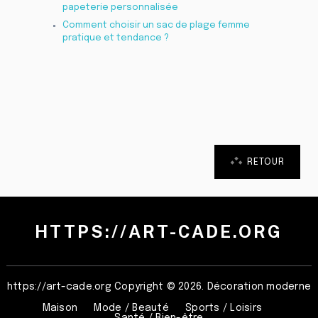
papeterie personnalisée
Comment choisir un sac de plage femme
pratique et tendance ?
RETOUR
HTTPS://ART-CADE.ORG
https://art-cade.org
Copyright © 2026. Décoration moderne
Maison
Mode / Beauté
Sports / Loisirs