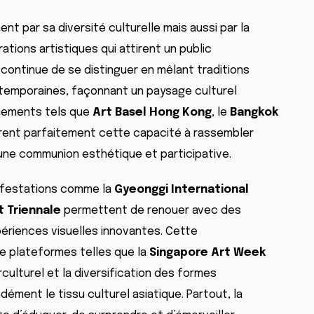
nt par sa diversité culturelle mais aussi par la
ations artistiques qui attirent un public
n continue de se distinguer en mêlant traditions
ntemporaines, façonnant un paysage culturel
énements tels que
Art Basel Hong Kong
, le
Bangkok
trent parfaitement cette capacité à rassembler
 une communion esthétique et participative.
nifestations comme la
Gyeonggi International
t Triennale
permettent de renouer avec des
périences visuelles innovantes. Cette
de plateformes telles que la
Singapore Art Week
rculturel et la diversification des formes
ément le tissu culturel asiatique. Partout, la