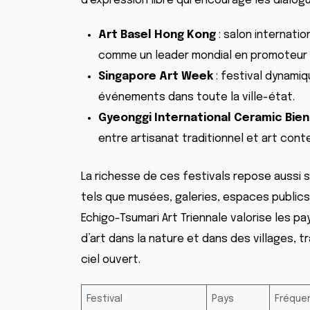
d’expression libre qui encourage les dialogu
Art Basel Hong Kong
: salon internatio
comme un leader mondial en promoteur d
Singapore Art Week
: festival dynamiq
événements dans toute la ville-état.
Gyeonggi International Ceramic Bie
entre artisanat traditionnel et art cont
La richesse de ces festivals repose aussi s
tels que musées, galeries, espaces publics 
Echigo-Tsumari Art Triennale valorise les p
d’art dans la nature et dans des villages, 
ciel ouvert.
Festival
Pays
Fréque