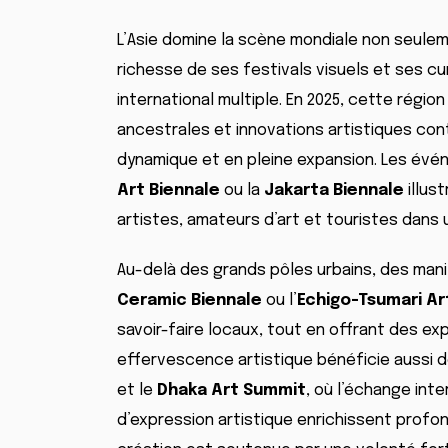
L’Asie domine la scène mondiale non seuleme
richesse de ses festivals visuels et ses cur
international multiple. En 2025, cette régio
ancestrales et innovations artistiques co
dynamique et en pleine expansion. Les év
Art Biennale
ou la
Jakarta Biennale
illus
artistes, amateurs d’art et touristes dans
Au-delà des grands pôles urbains, des ma
Ceramic Biennale
ou l’
Echigo-Tsumari Ar
savoir-faire locaux, tout en offrant des ex
effervescence artistique bénéficie aussi 
et le
Dhaka Art Summit
, où l’échange inte
d’expression artistique enrichissent profond