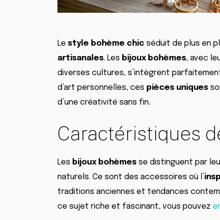
Le
style bohème chic
séduit de plus en p
artisanales
. Les
bijoux bohèmes
, avec le
diverses cultures, s’intègrent parfaitem
d’art personnelles, ces
pièces uniques
so
d’une créativité sans fin.
Caractéristiques 
Les
bijoux bohèmes
se distinguent par le
naturels. Ce sont des accessoires où l’
ins
traditions anciennes et tendances contemp
ce sujet riche et fascinant, vous pouvez
e