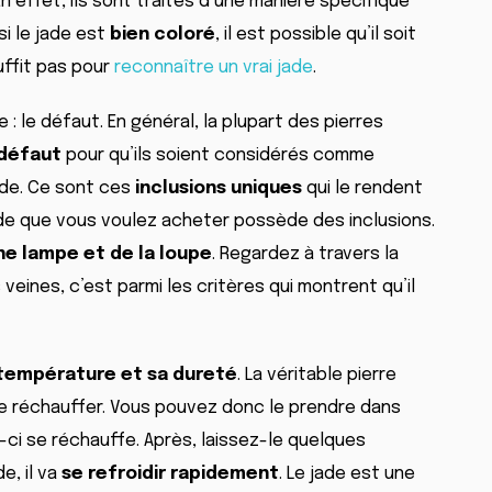
 En effet, ils sont traités d’une manière spécifique
si le jade est
bien coloré
, il est possible qu’il soit
uffit pas pour
reconnaître un vrai jade
.
 : le défaut. En général, la plupart des pierres
défaut
pour qu’ils soient considérés comme
ade. Ce sont ces
inclusions uniques
qui le rendent
 Jade que vous voulez acheter possède des inclusions.
une lampe et de la loupe
. Regardez à travers la
 veines, c’est parmi les critères qui montrent qu’il
température et sa dureté
. La véritable pierre
se réchauffer. Vous pouvez donc le prendre dans
ci se réchauffe. Après, laissez-le quelques
e, il va
se refroidir rapidement
. Le jade est une